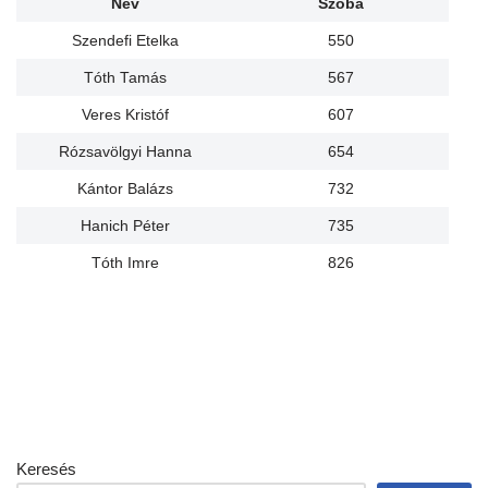
Név
Szoba
Szendefi Etelka
550
Tóth Tamás
567
Veres Kristóf
607
Rózsavölgyi Hanna
654
Kántor Balázs
732
Hanich Péter
735
Tóth Imre
826
Keresés