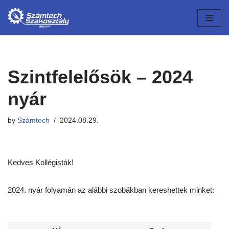
Skip
to
content
Szintfelelősök – 2024
nyár
by
Számtech
2024.08.29.
Kedves Kollégisták!
2024. nyár folyamán az alábbi szobákban kereshettek minket: