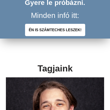
Gyere le próbázni.
Minden infó itt:
ÉN IS SZÁMTECHES LESZEK!
Tagjaink