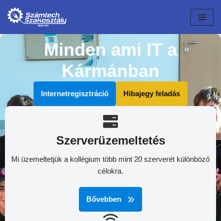
Skip
to
Minden ami IT a
content
Kármánban
Internetregisztráció
Hibajegy feladás
Szerverüzemeltetés
Mi üzemeltetjük a kollégium több mint 20 szerverét különböző
célokra.
Bővebben