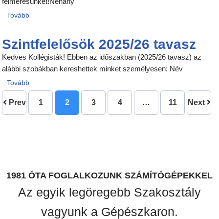
felmérésünket!Néhány
Tovább
Szintfelelősök 2025/26 tavasz
Kedves Kollégisták! Ebben az időszakban (2025/26 tavasz) az
alábbi szobákban kereshettek minket személyesen: Név
Tovább
Prev
1
2
3
4
…
11
Next
1981 ÓTA FOGLALKOZUNK SZÁMÍTÓGÉPEKKEL
Az egyik legöregebb Szakosztály
vagyunk a Gépészkaron.